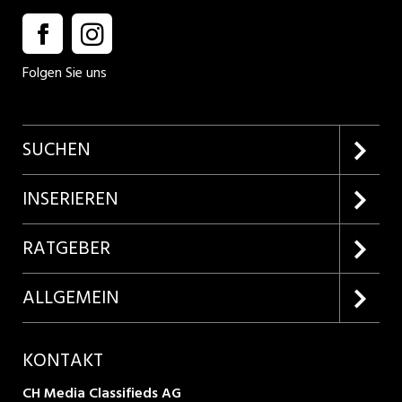
Folgen Sie uns
SUCHEN
Firmenprofile entdecken
INSERIEREN
Lehrstellen suchen
Kundenlogin
RATGEBER
Inserieren
Lehrberufe entdecken
ALLGEMEIN
Produkte
Bewerbungstipps
Über uns
KONTAKT
AGB
CH Media Classifieds AG