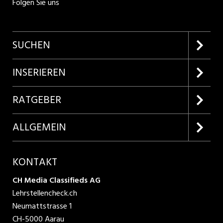
Folgen Sie uns
SUCHEN
Firmenprofile entdecken
INSERIEREN
Lehrstellen suchen
Kundenlogin
RATGEBER
Inserieren
Lehrberufe entdecken
ALLGEMEIN
Produkte
Bewerbungstipps
Über uns
KONTAKT
AGB
CH Media Classifieds AG
Lehrstellencheck.ch
Datenschutzbestimmungen
Neumattstrasse 1
CH-5000 Aarau
Nutzungsbedingungen